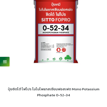
ปุ๋ยซิตโต้ โฟโปร โมโนโพแทสเซียมฟอสเฟต Mono Potassium
Phosphate 0-52-34