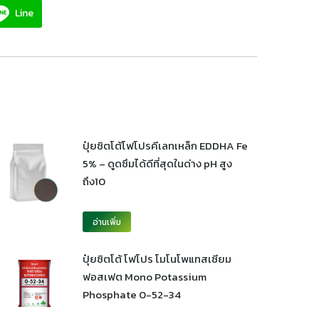
Line
ปุ๋ยซิตโต้โฟโปรคีเลทเหล็ก EDDHA Fe
5% – ดูดซึมได้ดีที่สุดในด่าง pH สูง
ถึง10
อ่านเพิ่ม
ปุ๋ยซิตโต้ โฟโปร โมโนโพแทสเซียม
ฟอสเฟต Mono Potassium
Phosphate 0-52-34