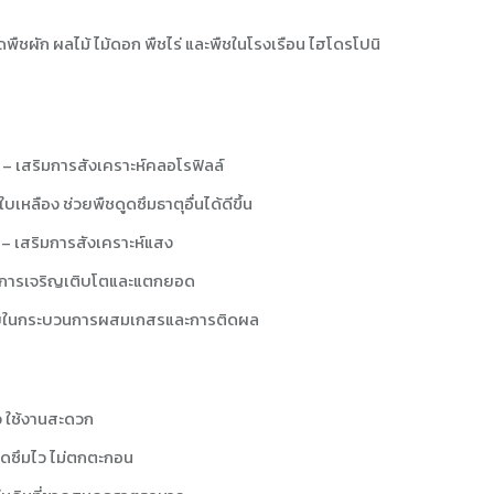
พืชผัก ผลไม้ ไม้ดอก พืชไร่ และพืชในโรงเรือน ไฮโดรโปนิ
 เสริมการสังเคราะห์คลอโรฟิลล์
บเหลือง ช่วยพืชดูดซึมธาตุอื่นได้ดีขึ้น
 เสริมการสังเคราะห์แสง
ุ้นการเจริญเติบโตและแตกยอด
่วยในกระบวนการผสมเกสรและการติดผล
ว ใช้งานสะดวก
 ดูดซึมไว ไม่ตกตะกอน