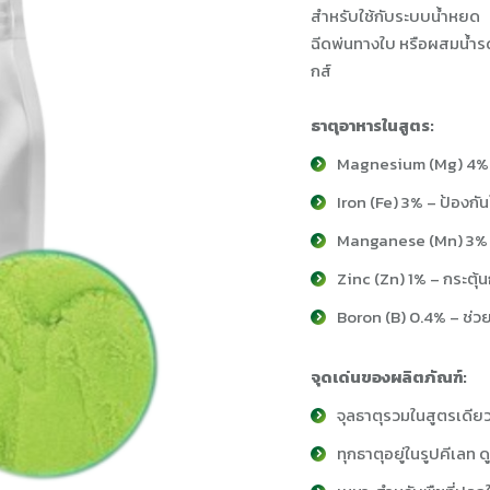
สำหรับใช้กับระบบน้ำหยด
ฉีดพ่นทางใบ หรือผสมน้ำรด
กส์
ธาตุอาหารในสูตร:
Magnesium (Mg) 4% –
Iron (Fe) 3% – ป้องกันใ
Manganese (Mn) 3% –
Zinc (Zn) 1% – กระต
Boron (B) 0.4% – ช
จุดเด่นของผลิตภัณฑ์:
จุลธาตุรวมในสูตรเดีย
ทุกธาตุอยู่ในรูปคีเลท