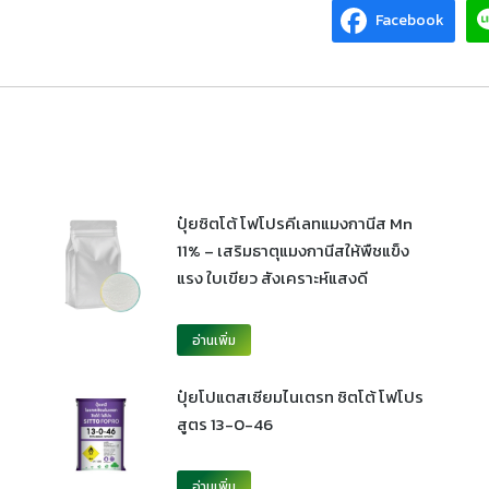
Facebook
ปุ๋ยซิตโต้ โฟโปรคีเลทแมงกานีส Mn
11% – เสริมธาตุแมงกานีสให้พืชแข็ง
แรง ใบเขียว สังเคราะห์แสงดี
อ่านเพิ่ม
ปุ๋ยโปแตสเซียมไนเตรท ซิตโต้ โฟโปร
สูตร 13-0-46
อ่านเพิ่ม