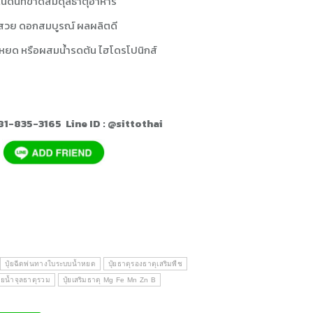
กในดินที่ขาดสมดุลธาตุอาหาร
บสวย ดอกสมบูรณ์ ผลผลิตดี
้ำหยด หรือผสมน้ำรดต้น ไฮโดรโปนิกส์
081-835-3165 Line ID : @sittothai
ปุ๋ยฉีดพ่นทางใบระบบน้ำหยด
ปุ๋ยธาตุรองธาตุเสริมพืช
ายน้ำจุลธาตุรวม
ปุ๋ยเสริมธาตุ Mg Fe Mn Zn B