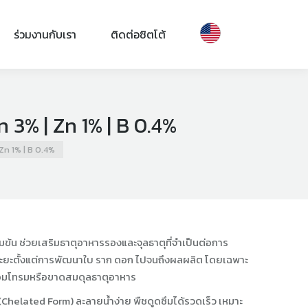
ร่วมงานกับเรา
ติดต่อซิตโต้
n 3% | Zn 1% | B 0.4%
 Zn 1% | B 0.4%
้มข้น ช่วยเสริมธาตุอาหารรองและจุลธาตุที่จำเป็นต่อการ
ะยะตั้งแต่การพัฒนาใบ ราก ดอก ไปจนถึงผลผลิต โดยเฉพาะ
เสื่อมโทรมหรือขาดสมดุลธาตุอาหาร
ท (Chelated Form) ละลายน้ำง่าย พืชดูดซึมได้รวดเร็ว เหมาะ