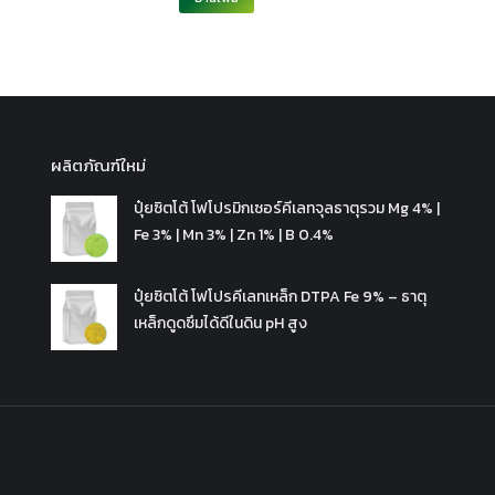
ผลิตภัณฑ์ใหม่
ปุ๋ยซิตโต้ โฟโปรมิกเซอร์คีเลทจุลธาตุรวม Mg 4% |
Fe 3% | Mn 3% | Zn 1% | B 0.4%
ปุ๋ยซิตโต้ โฟโปรคีเลทเหล็ก DTPA Fe 9% – ธาตุ
เหล็กดูดซึมได้ดีในดิน pH สูง