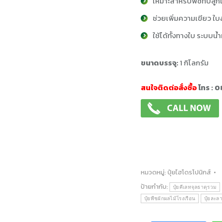
เหมาะสำหรับพืชที่ปลู
ช่วยเพิ่มความเขียว ใ
ใช้ได้ทั้งทางใบ ระบบน
ขนาดบรรจุ
:
1 กิโลกรัม
สนใจติดต่อสั่งซื้อ
โทร : 
หมวดหมู่:
ปุ๋ยไฮโดรโปนิกส์
ป้ายกำกับ:
ปุ๋ยคีเลทจุลธาตุรวม
ปุ๋ยพืชผักผลไม้โรงเรือน
ปุ๋ยละล