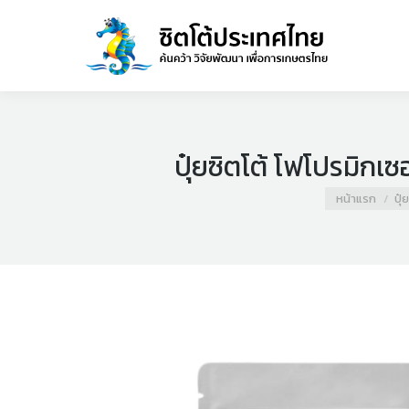
ปุ๋ยซิตโต้ โฟโปรมิกเ
You are here:
หน้าแรก
ปุ