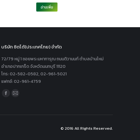
อ่านเพิ่ม
บริษัท ซิตโต้(ประเทศไทย) จำกัด
72/79 หมู่ 1 ซอยพระมหาการุณ ถนนติวานนท์ ตำบลบ้านใหม่
อำเภอปากเกร็ด จังหวัดนนทบุรี 11120
โทร: 02-582-0582, 02-961-5021
แฟกซ์: 02-961-4759
Find us on:
Facebook
Mail
page
page
opens
opens
in
in
© 2016 All Rights Reserved.
new
new
window
window