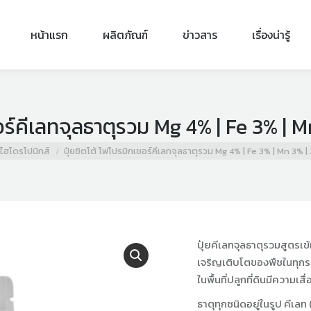
หน้าแรก
ผลิตภัณฑ์
ข่าวสาร
เรื่องน่ารู้
ซอร์คีเลทจุลธาตุรวม Mg 4% | Fe 3% | M
๋ยไฮโดรโปนิกส์
ปุ๋ยซิตโต้ โฟโปรมิกเซอร์คีเลทจุลธาตุรวม Mg 4% | Fe 3% | Mn 3% |
ปุ๋ยคีเลทจุลธาตุรวมสูตรเข
เจริญเติบโตของพืชในทุกร
ในพื้นที่ปลูกที่ดินมีความ
ธาตุทุกชนิดอยู่ในรูป คีเล