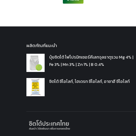
ผลิตภัณฑ์แนะนำ
ปุ๋ยซิตโต้ โฟโปรมิกเซอร์คีเลทจุลธาตุรวม Mg 4% |
Fe 3% | Mn 3% | Zn 1% | B 0.4%
ซิตโต้ ซีโอไลท์, ไฮเดรท ซีโอไลท์, อาซาฮี ซีโอไลท์