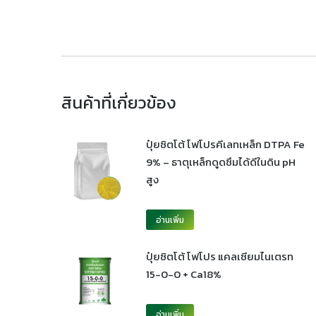
สินค้าที่เกี่ยวข้อง
ปุ๋ยซิตโต้ โฟโปรคีเลทเหล็ก DTPA Fe
9% – ธาตุเหล็กดูดซึมได้ดีในดิน pH
สูง
อ่านเพิ่ม
ปุ๋ยซิตโต้ โฟโปร แคลเซียมไนเตรท
15-0-0 + Ca18%
อ่านเพิ่ม