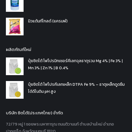
มิวแต้นท์โกลด์ (แครมพ์)
ผลิตภัณฑ์ใหม่
ปุ๋ยซิตโต้ โฟโปรมิกเซอร์คีเลทจุลธาตุรวม Mg 4% | Fe 3% |
Mn 3% | Zn 1% | B 0.4%
ปุ๋ยซิตโต้ โฟโปรคีเลทเหล็ก DTPA Fe 9% – ธาตุเหล็กดูดซึม
ได้ดีในดิน pH สูง
บริษัท ซิตโต้(ประเทศไทย) จำกัด
72/79 หมู่ 1 ซอยพระมหาการุณ ถนนติวานนท์ ตำบลบ้านใหม่ อำเภอ
ปากเกร็ด จังหวัดนนทบุรี 11120