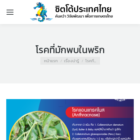
โรคที่มักพบในพริก
You are here:
หน้าแรก
เรื่องน่ารู้
โรคที…