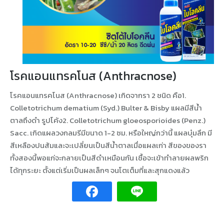
โรคแอนแทรคโนส (Anthracnose)
โรคแอนแทรคโนส (Anthracnose) เกิดจากรา 2 ชนิด คือ1.
Colletotrichum dematium (Syd.) Bulter & Bisby แผลมีสีนํ้า
ตาลถึงดำ รูปโค้ง2. Colletotrichum gloeosporioides (Penz.)
Sacc. เกิดแผลวงกลมรีมีขนาด 1-2 ซม. หรือใหญ่กว่านี้ แผลบุ๋มลึก มี
สีเหลืองปนส้มและจะเปลี่ยนเป็นสีนํ้าตาลเมื่อแผลเก่า สีของของรา
ทั้งสองนี้พอแก่จะกลายเป็นสีดำเหมือนกัน เชื้อจะเข้าทำลายผลพริก
ได้ทุกระยะ ตั้งแต่เริ่มเป็นผลเล็กๆ จนโตเต็มที่และสุกแดงแล้ว