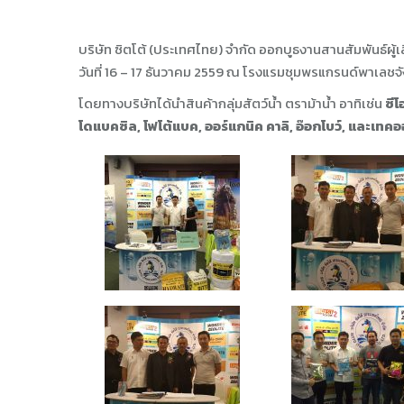
บริษัท ซิตโต้ (ประเทศไทย) จำกัด ออกบูธงานสานสัมพันธ์ผู้เลี
วันที่ 16 – 17 ธันวาคม 2559 ณ โรงแรมชุมพรแกรนด์พาเลชจ
โดยทางบริษัทได้นำสินค้ากลุ่มสัตว์น้ำ ตราม้าน้ำ อาทิเช่น
ซีโ
โดแบคซิล, โฟโต้แบค, ออร์แกนิค คาลิ, อ๊อกโบว์, และเทค