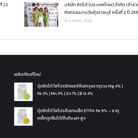
ี่ 22
บริษัท ซิตโต้ (ประเทศไทย) จำกัด เข้าร่
กิจกรรมงานวันกุ้งราชบุรี ครั้งที่ 2 ปี 2
ธันวาคม 6, 2016
ผลิตภัณฑ์ใหม่
ปุ๋ยซิตโต้ โฟโปรมิกเซอร์คีเลทจุลธาตุรวม Mg 4% |
Fe 3% | Mn 3% | Zn 1% | B 0.4%
ปุ๋ยซิตโต้ โฟโปรคีเลทเหล็ก DTPA Fe 9% – ธาตุ
เหล็กดูดซึมได้ดีในดิน pH สูง