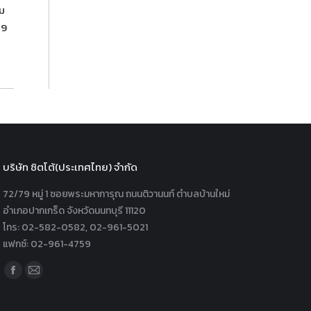
วม
559
บริษัท ซิตโต้(ประเทศไทย) จำกัด
72/79 หมู่ 1 ซอยพระมหาการุณ ถนนติวานนท์ ตำบลบ้านใหม่
อำเภอปากเกร็ด จังหวัดนนทบุรี 11120
โทร: 02-582-0582, 02-961-5021
แฟกซ์: 02-961-4759
Find us on:
Facebook
Mail
page
page